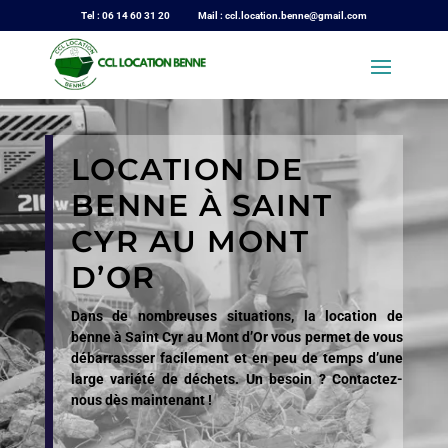
Tel : 06 14 60 31 20 Mail : ccl.location.benne@gmail.com
LOCATION DE
BENNE À SAINT
CYR AU MONT
D’OR
Dans de nombreuses situations, la location de
benne à Saint Cyr au Mont d’Or vous permet de vous
débarrassser facilement et en peu de temps d’une
large variété de déchets. Un besoin ? Contactez-
nous dès maintenant !