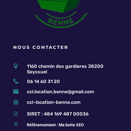
NOUS CONTACTER

1160 chemin des gardieres 38200
Seyssuel

06 14 60 31 20

ccl.location.benne@gmail.com

ccl-location-benne.com
Z
SIRET : 484 169 487 00036
f
Référencement :
Ma boite SEO