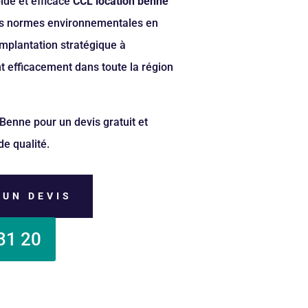
ide et efficace
CCL location benne
les normes environnementales en
implantation stratégique à
 efficacement dans toute la région
Benne pour un devis gratuit et
de qualité.
 UN DEVIS
31 20